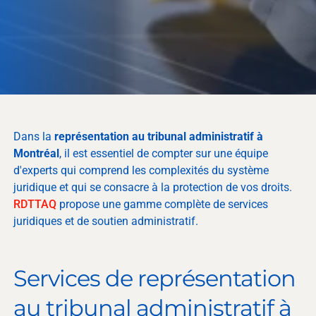
Dans la
représentation au tribunal administratif à
Montréal
, il est essentiel de compter sur une équipe
d'experts qui comprend les complexités du système
juridique et qui se consacre à la protection de vos droits.
RDTTAQ
propose une gamme complète de services
juridiques et de soutien administratif.
Services de représentation
au tribunal administratif à