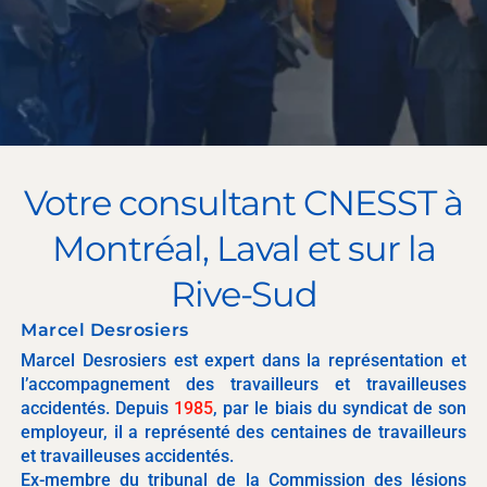
Votre consultant CNESST à
Montréal, Laval et sur la
Rive-Sud
Marcel Desrosiers
Marcel Desrosiers est expert dans la représentation et
l’accompagnement des travailleurs et travailleuses
accidentés. Depuis
1985
, par le biais du syndicat de son
employeur, il a représenté des centaines de travailleurs
et travailleuses accidentés.
Ex-membre du tribunal de la Commission des lésions