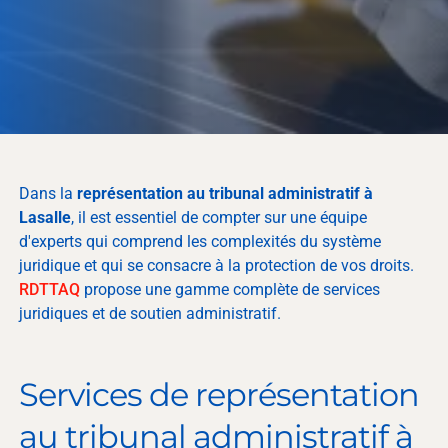
Dans la
représentation au tribunal administratif à
Lasalle
, il est essentiel de compter sur une équipe
d'experts qui comprend les complexités du système
juridique et qui se consacre à la protection de vos droits.
RDTTAQ
propose une gamme complète de services
juridiques et de soutien administratif.
Services de représentation
au tribunal administratif à