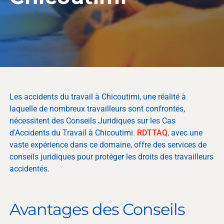
Les accidents du travail à Chicoutimi, une réalité à
laquelle de nombreux travailleurs sont confrontés,
nécessitent des Conseils Juridiques sur les Cas
d'Accidents du Travail à Chicoutimi.
RDTTAQ
, avec une
vaste expérience dans ce domaine, offre des services de
conseils juridiques pour protéger les droits des travailleurs
accidentés.
Avantages des Conseils